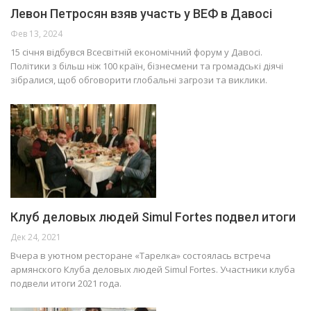
Левон Петросян взяв участь у ВЕФ в Давосі
Фев 13, 2024
15 січня відбувся Всесвітній економічний форум у Давосі.
Політики з більш ніж 100 країн, бізнесмени та громадські діячі
зібралися, щоб обговорити глобальні загрози та виклики.
Клуб деловых людей Simul Fortes подвел итоги
Дек 24, 2021
Вчера в уютном ресторане «Тарелка» состоялась встреча
армянского Клуба деловых людей Simul Fortes. Участники клуба
подвели итоги 2021 года.