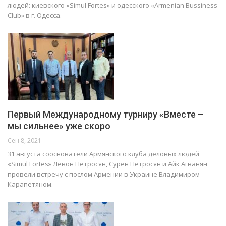
людей: киевского «Simul Fortes» и одесского «Armenian Bussiness
Club» в г. Одесса.
Первый Международному турниру «Вместе –
мы сильнее» уже скоро
Сен 8, 2021
31 августа сооснователи Армянского клуба деловых людей
«Simul Fortes» Левон Петросян, Сурен Петросян и Айк Агванян
провели встречу с послом Армении в Украине Владимиром
Карапетяном.