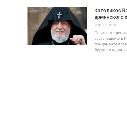
Католикос Вс
армянского х
Мар 17, 2018
После посещения
состоявшейся в 
фундамента возв
будущем одного 