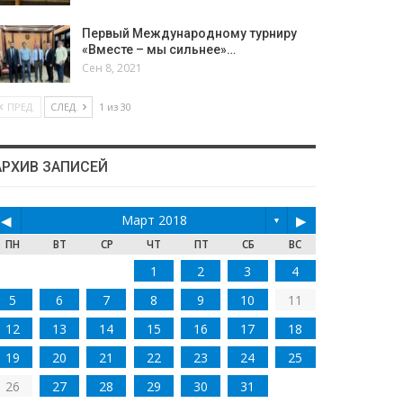
Первый Международному турниру
«Вместе – мы сильнее»…
Сен 8, 2021
ПРЕД.
СЛЕД.
1 из 30
АРХИВ ЗАПИСЕЙ
◀
Март 2018
▶
▼
ПН
ВТ
СР
ЧТ
ПТ
СБ
ВС
1
2
3
4
5
6
7
8
9
10
11
12
13
14
15
16
17
18
19
20
21
22
23
24
25
26
27
28
29
30
31