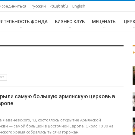
исоединиться
Русский
Հայերեն
English
ЕЯТЕЛЬНОСТЬ ФОНДА
БИЗНЕС КЛУБ
МЕЦЕНАТЫ
ЦЕР
021
крыли самую большую армянскую церковь в
вропе
це Леваневского, 13, состоялось открытие Армянской
кви — самой большой в Восточной Европе. Около 10:30 на
ского храма собрались тысячи горожан.