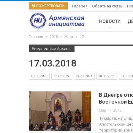
Галерея
Обратная связь
Пр
ПОЖЕРТВОВАТЬ
НОВОСТИ
Д
Главная
2018
Март
17
Ежедневные Архивы
17.03.2018
09.06.2025
13.02.2024
24.12.2021
04.11.2021
06.10.2
В Днепре от
Восточной Е
Мар 17, 2018
17 марта, на ули
Апостольской Цер
территории армян