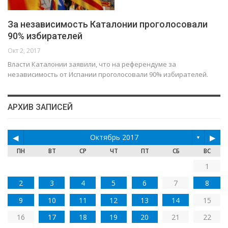
За независимость Каталонии проголосовали
90% избирателей
Окт 2, 2017
Власти Каталонии заявили, что на референдуме за
независимость от Испании проголосовали 90% избирателей.
АРХИВ ЗАПИСЕЙ
◀
Октябрь 2017
▶
▼
ПН
ВТ
СР
ЧТ
ПТ
СБ
ВС
1
2
3
4
5
6
7
8
9
10
11
12
13
14
15
16
17
18
19
20
21
22