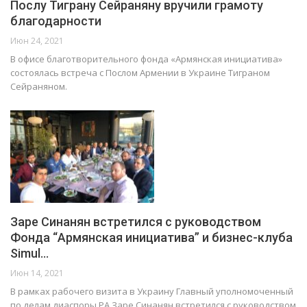
Послу Тиграну Сейраняну вручили грамоту
благодарности
Июн 24, 2021
В офисе благотворительного фонда «Армянская инициатива»
состоялась встреча с Послом Армении в Украине Тиграном
Сейраняном.
Заре Синанян встретился с руководством
Фонда “Армянская инициатива” и бизнес-клуба
Simul…
Июн 14, 2021
В рамках рабочего визита в Украину Главный уполномоченный
по делам диаспоры РА Заре Синанян встретился с руководством