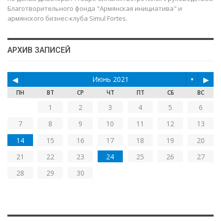
Благотворительного фонда "Армянская инициатива" и
армянского бизнес-клуба Simul Fortes.
АРХИВ ЗАПИСЕЙ
◀
Июнь 2021
▶
▼
ПН
ВТ
СР
ЧТ
ПТ
СБ
ВС
1
2
3
4
5
6
7
8
9
10
11
12
13
14
15
16
17
18
19
20
21
22
23
24
25
26
27
28
29
30