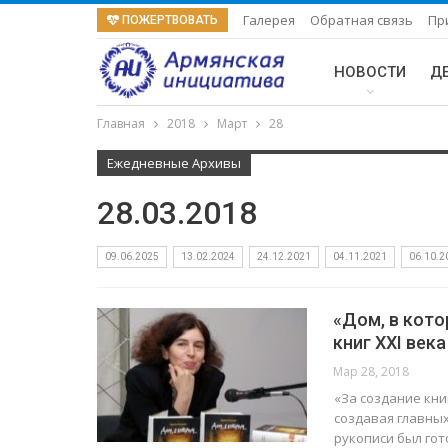
Галерея
Обратная связь
Пр
ПОЖЕРТВОВАТЬ
НОВОСТИ
Д
Главная
2018
Март
28
Ежедневные Архивы
28.03.2018
09.06.2025
13.02.2024
24.12.2021
04.11.2021
06.10.2
«Дом, в кот
книг XXI века
Мар 28, 2018
«За создание кни
создавая главны
рукописи был гото