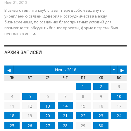
Июн 21, 2018
В связи с тем, что клуб ставит перед собой задачу по
укреплению связей, доверия и сотрудничества между
бизнесменами, по созданию благоприятных условий для
возможности обсудить бизнес проекты, форма встречи был
несколько иным.
АРХИВ ЗАПИСЕЙ
◀
Июнь 2018
▶
▼
ПН
ВТ
СР
ЧТ
ПТ
СБ
ВС
1
2
3
4
5
6
7
8
9
10
11
12
13
14
15
16
17
18
19
20
21
22
23
24
25
26
27
28
29
30