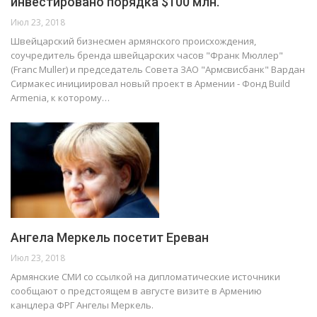
инвестировано порядка $100 млн.
Июл 23, 2018
Швейцарский бизнесмен армянского происхождения,
соучредитель бренда швейцарских часов "Франк Мюллер"
(Franc Muller) и председатель Совета ЗАО "Армсвисбанк" Вардан
Сирмакес инициировал новый проект в Армении - Фонд Build
Armenia, к которому…
Ангела Меркель посетит Ереван
Июл 23, 2018
Армянские СМИ со ссылкой на дипломатические источники
сообщают о предстоящем в августе визите в Армению
канцлера ФРГ Ангелы Меркель.