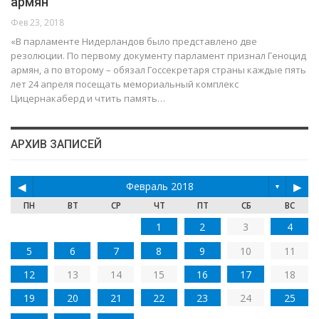
армян
Фев 23, 2018
«В парламенте Нидерландов было представлено две
резолюции. По первому документу парламент признал Геноцид
армян, а по второму – обязал Госсекретаря страны каждые пять
лет 24 апреля посещать мемориальный комплекс
Цицернакаберд и чтить память…
АРХИВ ЗАПИСЕЙ
◀
Февраль 2018
▶
▼
ПН
ВТ
СР
ЧТ
ПТ
СБ
ВС
1
2
3
4
5
6
7
8
9
10
11
12
13
14
15
16
17
18
19
20
21
22
23
24
25