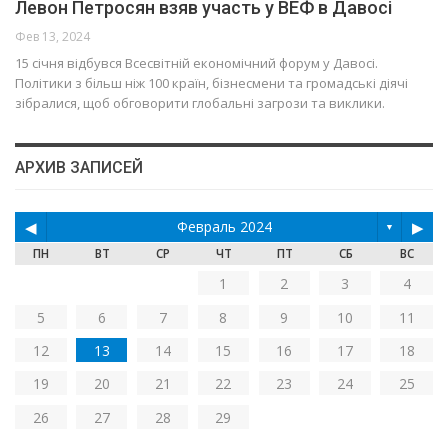
Левон Петросян взяв участь у ВЕФ в Давосі
Фев 13, 2024
15 січня відбувся Всесвітній економічний форум у Давосі.
Політики з більш ніж 100 країн, бізнесмени та громадські діячі
зібралися, щоб обговорити глобальні загрози та виклики.
АРХИВ ЗАПИСЕЙ
◀
Февраль 2024
▶
▼
ПН
ВТ
СР
ЧТ
ПТ
СБ
ВС
1
2
3
4
5
6
7
8
9
10
11
12
13
14
15
16
17
18
19
20
21
22
23
24
25
26
27
28
29