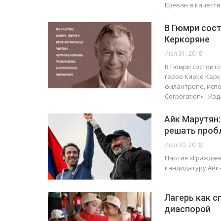
Ереван в качест
В Гюмри сост
Керкоряне
Июл 31, 2018
В Гюмри состоитс
герое Кирке Кер
филантропе, исп
Corporation» . И
Айк Марутян:
решать про
Июл 30, 2018
Партия «Граждан
кандидатуру Айка
Лагерь как с
диаспорой