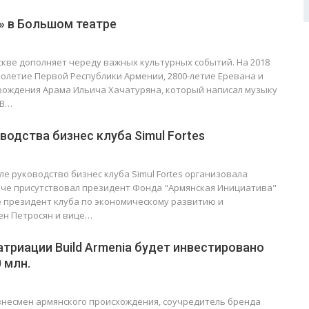
» в Большом театре
кве дополняет череду важных культурных событий. На 2018
толетие Первой Республики Армении, 2800-летие Еревана и
 рождения Арама Ильича Хачатуряна, который написал музыку
 В…
водства бизнес клуба Simul Fortes
е руководство бизнес клуба Simul Fortes организовала
рече присутствовал президент Фонда "Армянская Инициатива"
е президент клуба по экономическому развитию и
ен Петросян и вице…
атриации Build Armenia будет инвестировано
 млн.
несмен армянского происхождения, соучредитель бренда