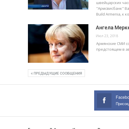
швейцарских часо
"Армсвисбанк" В
Build Armenia, к 
Ангела Мерк
Июл 23, 2018
Армянские СМИ с
предстоящем в а
ПРЕДЫДУЩИЕ СООБЩЕНИЯ
Faceb
Присое