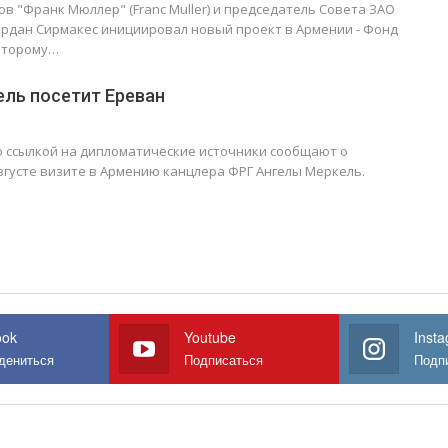
в "Франк Мюллер" (Franc Muller) и председатель Совета ЗАО
ардан Сирмакес инициировал новый проект в Армении - Фонд
которому…
ель посетит Ереван
о ссылкой на дипломатические источники сообщают о
вгусте визите в Армению канцлера ФРГ Ангелы Меркель.
ook
Youtube
Inst
дениться
Подписаться
Подп