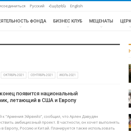
исоединиться
Русский
Հայերեն
English
ЕЯТЕЛЬНОСТЬ ФОНДА
БИЗНЕС КЛУБ
МЕЦЕНАТЫ
ЦЕР
ОКТЯБРЬ 2021
СЕНТЯБРЬ 2021
ИЮЛЬ 2021
аконец появится национальный
чик, летающий в США и Европу
й к “Армения Эйрвейз”, сообщил, что Арлен Давудян
ствить амбициозный проект. В частности, он хочет выполнять
 в Европу, Россию и Китай. Планируется также использовать