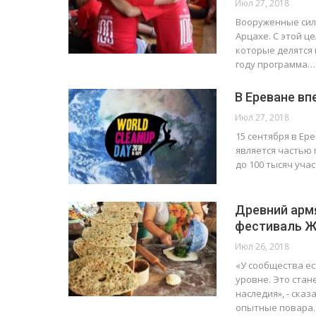
Июл 27, 2018
Вооруженные сил
Арцахе. С этой ц
которые делятся 
году программа…
В Ереване в
Июл 27, 2018
15 сентября в Е
является частью 
до 100 тысяч уча
Древний арм
фестиваль Ж
Июл 26, 2018
«У сообщества ес
уровне. Это стан
наследия», - ска
опытные повара