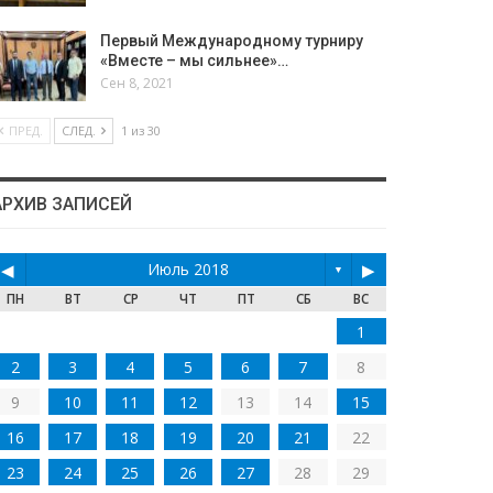
Первый Международному турниру
«Вместе – мы сильнее»…
Сен 8, 2021
ПРЕД.
СЛЕД.
1 из 30
АРХИВ ЗАПИСЕЙ
◀
Июль 2018
▶
▼
ПН
ВТ
СР
ЧТ
ПТ
СБ
ВС
1
2
3
4
5
6
7
8
9
10
11
12
13
14
15
16
17
18
19
20
21
22
23
24
25
26
27
28
29