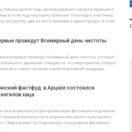
30
31
31
30
30
30
31
30
30
31
31
31
31
ы Ливана долгие годы организовывают лагеря в Армении и
елью в этом году на родину приехали 15 молодых участника,
на три группы, две из них в Армении и одна в Арцахе. В этом
первые проведут Всемирный день чистоты
реване впервые проведут Всемирный день чистоты, который
глобального движения. Ожидается, что мероприятие соберет
стников и станет началом новой позитивной традиции.
янский фастфуд: в Арцахе состоялся
енгялов хаца
ть все возможности для организации фестиваля на должном
ет мощным шагом на пути сохранения нашего культурного
зал С. Мирзаханян. Он подчеркнул, что в рамках фестиваля
…