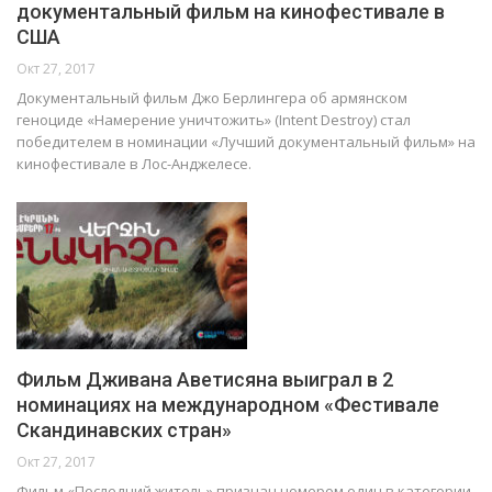
документальный фильм на кинофестивале в
США
Окт 27, 2017
Документальный фильм Джо Берлингера об армянском
геноциде «Намерение уничтожить» (Intent Destroy) стал
победителем в номинации «Лучший документальный фильм» на
кинофестивале в Лос-Анджелесе.
Фильм Дживана Аветисяна выиграл в 2
номинациях на международном «Фестивале
Скандинавских стран»
Окт 27, 2017
Фильм «Последний житель» признан номером один в категории