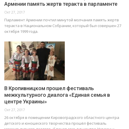
Армении память жертв теракта в парламенте
Окт 27, 2017
Парламент Армении почтил минутой молчания память жертв
теракта в Национальном Собрании, который был совершен 27
октября 1999 года.
В Кропивницком прошел фестиваль
межкультурного диалога «Единая семья в
центре Украины»
Окт 27, 2017
26 октября в помещении Кировоградского областного центра
детского и юношеского творчества прошёл фестиваль
межкультурного диалога «Единая семья в центре Украины».