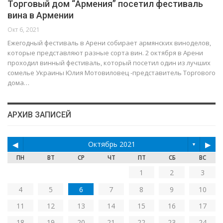
Торговый дом “Армения” посетил фестиваль
вина в Армении
Окт 6, 2021
Ежегодный фестиваль в Арени собирает армянских виноделов,
которые представляют разные сорта вин. 2 октября в Арени
проходил винный фестиваль, который посетил один из лучших
сомелье Украины Юлия Мотовиловец -представитель Торгового
дома…
АРХИВ ЗАПИСЕЙ
◀
Октябрь 2021
▶
▼
ПН
ВТ
СР
ЧТ
ПТ
СБ
ВС
1
2
3
4
5
6
7
8
9
10
11
12
13
14
15
16
17
18
19
20
21
22
23
24