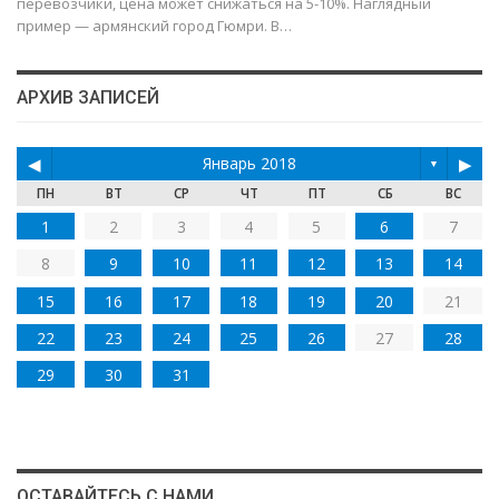
перевозчики, цена может снижаться на 5-10%. Наглядный
пример — армянский город Гюмри. В…
АРХИВ ЗАПИСЕЙ
◀
Январь 2018
▶
▼
ПН
ВТ
СР
ЧТ
ПТ
СБ
ВС
1
2
3
4
5
6
7
8
9
10
11
12
13
14
15
16
17
18
19
20
21
22
23
24
25
26
27
28
29
30
31
ОСТАВАЙТЕСЬ С НАМИ