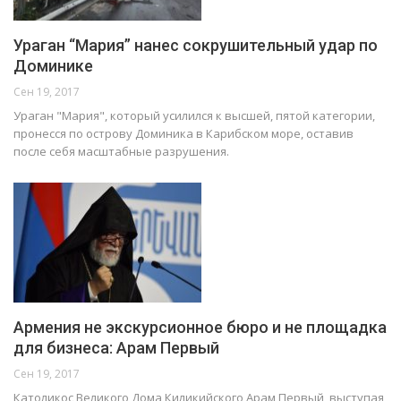
Ураган “Мария” нанес сокрушительный удар по
Доминике
Сен 19, 2017
Ураган "Мария", который усилился к высшей, пятой категории,
пронесся по острову Доминика в Карибском море, оставив
после себя масштабные разрушения.
Армения не экскурсионное бюро и не площадка
для бизнеса: Арам Первый
Сен 19, 2017
Католикос Великого Дома Киликийского Арам Первый, выступая