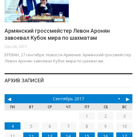
Армянский гроссмейстер Левон Аронян
завоевал Кубок мира по шахматам
Сен 28, 2017
ЕРЕВАН, 27 сентября. Новости-Армения. Армянский гроссмейстер
Левон Аронян завоевал Кубок мира по шахматам.
АРХИВ ЗАПИСЕЙ
◀
Сентябрь 2017
▶
▼
ПН
ВТ
СР
ЧТ
ПТ
СБ
ВС
1
2
3
4
5
6
7
8
9
10
11
12
13
14
15
16
17