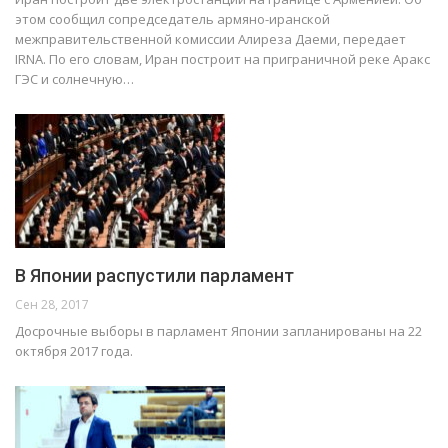
этом сообщил сопредседатель армяно-иранской
межправительственной комиссии Алиреза Даеми, передает
IRNA. По его словам, Иран построит на приграничной реке Аракс
ГЭС и солнечную…
В Японии распустили парламент
Сен 28, 2017
Досрочные выборы в парламент Японии запланированы на 22
октября 2017 года.