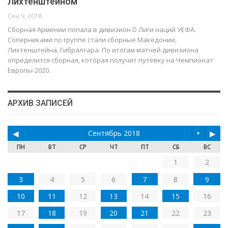
Лихтенштейном
Сен 9, 2018
Сборная Армении попала в дивизион D Лиги наций УЕФА.
Соперниками по группе стали сборные Македонии,
Лихтенштейна, Гибралтара. По итогам матчей дивизиона
определится сборная, которая получит путевку на Чемпионат
Европы-2020.
АРХИВ ЗАПИСЕЙ
◀
Сентябрь 2018
▶
▼
ПН
ВТ
СР
ЧТ
ПТ
СБ
ВС
1
2
3
4
5
6
7
8
9
10
11
12
13
14
15
16
17
18
19
20
21
22
23