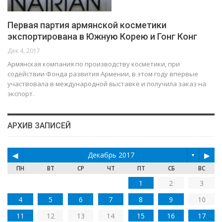
Первая партия армянской косметики
экспортирована в Южную Корею и Гонг Конг
Дек 4, 2017
Армянская компания по производству косметики, при
содействии Фонда развития Армении, в этом году впервые
участвовала в международной выставке и получила заказ на
экспорт.
АРХИВ ЗАПИСЕЙ
◀
Декабрь 2017
▶
▼
ПН
ВТ
СР
ЧТ
ПТ
СБ
ВС
1
2
3
4
5
6
7
8
9
10
11
12
13
14
15
16
17