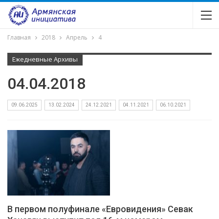
Главная
2018
Апрель
4
Ежедневные Архивы
04.04.2018
09.06.2025
13.02.2024
24.12.2021
04.11.2021
06.10.2021
В первом полуфинале «Евровидения» Севак