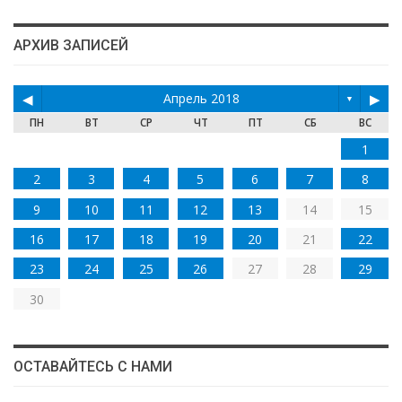
АРХИВ ЗАПИСЕЙ
◀
Апрель 2018
▶
▼
ПН
ВТ
СР
ЧТ
ПТ
СБ
ВС
1
2
3
4
5
6
7
8
9
10
11
12
13
14
15
16
17
18
19
20
21
22
23
24
25
26
27
28
29
30
ОСТАВАЙТЕСЬ С НАМИ