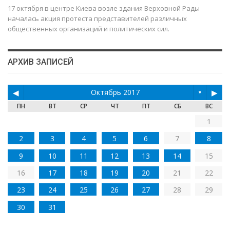
17 октября в центре Киева возле здания Верховной Рады
началась акция протеста представителей различных
общественных организаций и политических сил.
АРХИВ ЗАПИСЕЙ
◀
Октябрь 2017
▶
▼
ПН
ВТ
СР
ЧТ
ПТ
СБ
ВС
1
2
3
4
5
6
7
8
9
10
11
12
13
14
15
16
17
18
19
20
21
22
23
24
25
26
27
28
29
30
31