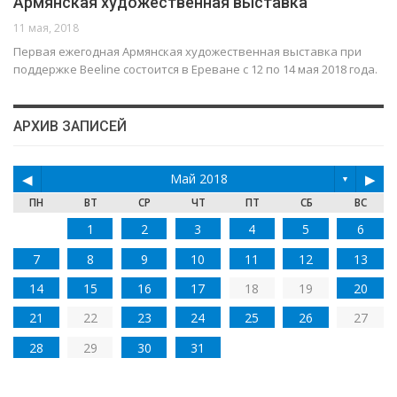
Армянская художественная выставка
11 мая, 2018
Первая ежегодная Армянская художественная выставка при
поддержке Beeline состоится в Ереване с 12 по 14 мая 2018 года.
АРХИВ ЗАПИСЕЙ
◀
Май 2018
▶
▼
ПН
ВТ
СР
ЧТ
ПТ
СБ
ВС
1
2
3
4
5
6
7
8
9
10
11
12
13
14
15
16
17
18
19
20
21
22
23
24
25
26
27
28
29
30
31