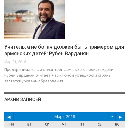
Учитель, а не богач должен быть примером для
армянских детей: Рубен Варданян
Мар 21, 2018
Предприниматель и филантроп армянского происхождения
Рубен Варданян считает, что ключом успешности страны
является уровень образования.
АРХИВ ЗАПИСЕЙ
◀
Март 2018
▶
▼
ПН
ВТ
СР
ЧТ
ПТ
СБ
ВС