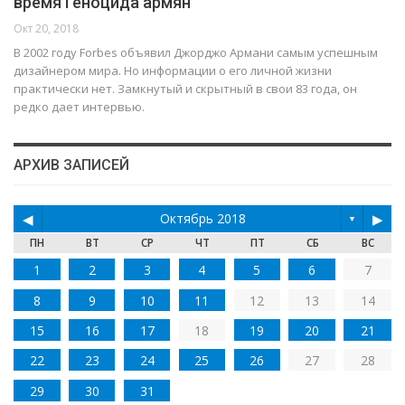
время Геноцида армян
Окт 20, 2018
В 2002 году Forbes объявил Джорджо Армани самым успешным
дизайнером мира. Но информации о его личной жизни
практически нет. Замкнутый и скрытный в свои 83 года, он
редко дает интервью.
АРХИВ ЗАПИСЕЙ
◀
Октябрь 2018
▶
▼
ПН
ВТ
СР
ЧТ
ПТ
СБ
ВС
1
2
3
4
5
6
7
8
9
10
11
12
13
14
15
16
17
18
19
20
21
22
23
24
25
26
27
28
29
30
31