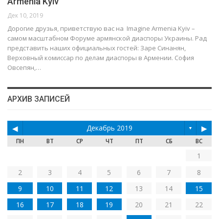
Armenia Kyiv
Дек 10, 2019
Дорогие друзья, приветствую вас на Imagine Armenia Kyiv –
самом масштабном Форуме армянской диаспоры Украины. Рад
представить наших официальных гостей: Заре Синанян,
Верховный комиссар по делам диаспоры в Армении. София
Овсепян,
…
АРХИВ ЗАПИСЕЙ
◀
Декабрь 2019
▶
▼
ПН
ВТ
СР
ЧТ
ПТ
СБ
ВС
1
2
3
4
5
6
7
8
9
10
11
12
13
14
15
16
17
18
19
20
21
22