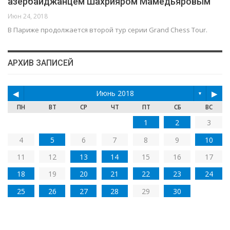
азербайджанцем Шахрияром Мамедьяровым
Июн 24, 2018
В Париже продолжается второй тур серии Grand Chess Tour.
АРХИВ ЗАПИСЕЙ
◀
Июнь 2018
▶
▼
ПН
ВТ
СР
ЧТ
ПТ
СБ
ВС
1
2
3
4
5
6
7
8
9
10
11
12
13
14
15
16
17
18
19
20
21
22
23
24
25
26
27
28
29
30