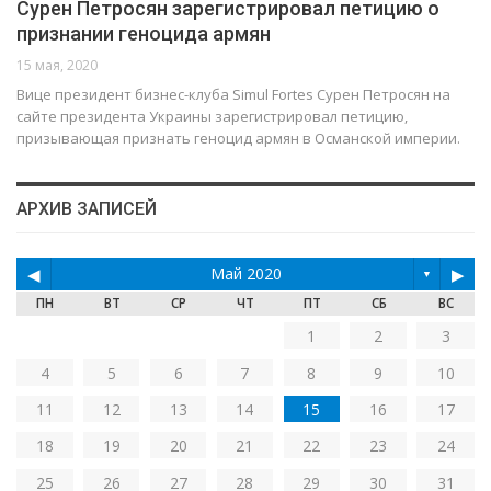
Сурен Петросян зарегистрировал петицию о
признании геноцида армян
15 мая, 2020
Вице президент бизнес-клуба Simul Fortes Сурен Петросян на
сайте президента Украины зарегистрировал петицию,
призывающая признать геноцид армян в Османской империи.
АРХИВ ЗАПИСЕЙ
◀
Май 2020
▶
▼
ПН
ВТ
СР
ЧТ
ПТ
СБ
ВС
1
2
3
4
5
6
7
8
9
10
11
12
13
14
15
16
17
18
19
20
21
22
23
24
25
26
27
28
29
30
31