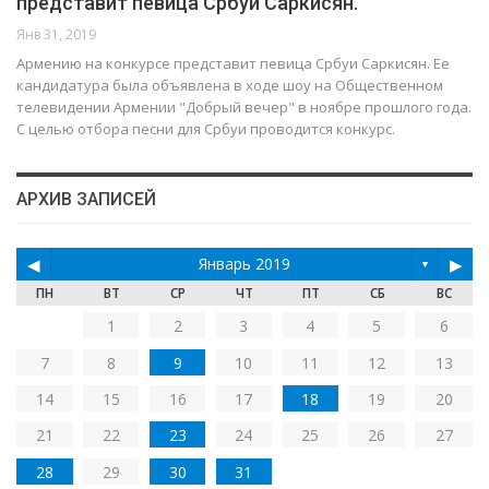
представит певица Србуи Саркисян.
Янв 31, 2019
Армению на конкурсе представит певица Србуи Саркисян. Ее
кандидатура была объявлена в ходе шоу на Общественном
телевидении Армении "Добрый вечер" в ноябре прошлого года.
С целью отбора песни для Србуи проводится конкурс.
АРХИВ ЗАПИСЕЙ
◀
Январь 2019
▶
▼
ПН
ВТ
СР
ЧТ
ПТ
СБ
ВС
1
2
3
4
5
6
7
8
9
10
11
12
13
14
15
16
17
18
19
20
21
22
23
24
25
26
27
28
29
30
31