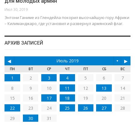
для молодых армян
Июл 30, 2019
Энтони Ганиме из Глендейла покорил высочайшую гору Африки
– Килиманджаро, где установил и развернул армянский флаг.
АРХИВ ЗАПИСЕЙ
◀
Июль 2019
▶
▼
ПН
ВТ
СР
ЧТ
ПТ
СБ
ВС
1
2
3
4
5
6
7
8
9
10
11
12
13
14
15
16
17
18
19
20
21
22
23
24
25
26
27
28
29
30
31