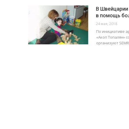
В Швейцарии
в помощь бо
24 мая, 2018
По инициативе ар
«Акоп Топалян» 
организуют SEMR