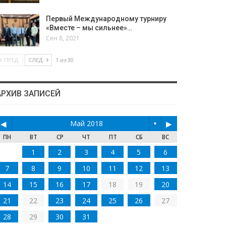
Первый Международному турниру
«Вместе – мы сильнее»…
Сен 8, 2021
ПРЕД.
СЛЕД.
1 из 30
АРХИВ ЗАПИСЕЙ
◀
Май 2018
▶
▼
ПН
ВТ
СР
ЧТ
ПТ
СБ
ВС
1
2
3
4
5
6
7
8
9
10
11
12
13
14
15
16
17
18
19
20
21
22
23
24
25
26
27
28
29
30
31