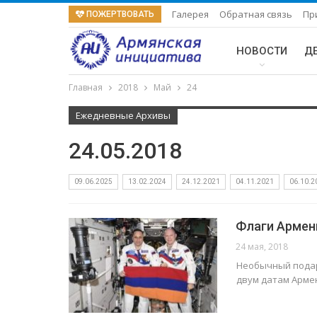
Галерея
Обратная связь
Пр
ПОЖЕРТВОВАТЬ
НОВОСТИ
Д
Главная
2018
Май
24
Ежедневные Архивы
24.05.2018
09.06.2025
13.02.2024
24.12.2021
04.11.2021
06.10.2
Флаги Армени
24 мая, 2018
Необычный подар
двум датам Арме