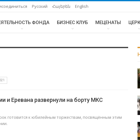
исоединиться
Русский
Հայերեն
English
ЕЯТЕЛЬНОСТЬ ФОНДА
БИЗНЕС КЛУБ
МЕЦЕНАТЫ
ЦЕР
021
и и Еревана развернули на борту МКС
ок готовится к юбилейным торжествам, посвящённым этим
нии.