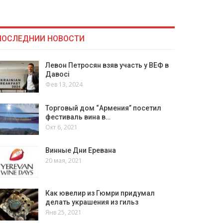
ПОСЛЕДНИИ НОВОСТИ
Левон Петросян взяв участь у ВЕФ в
Давосі
Фев 13, 2024
Торговый дом “Армения” посетил
фестиваль вина в…
Окт 6, 2021
Винные Дни Еревана
20 мая, 2021
Как ювелир из Гюмри придумал
делать украшения из гильз
Янв 25, 2021