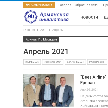
Галерея
Обратная связь
Пр
ПОЖЕРТВОВАТЬ
НОВОСТИ
Д
Главная
2021
Апрель
Архивы По Месяцам
Апрель 2021
ИЮНЬ 2025
ФЕВРАЛЬ 2024
ДЕКАБРЬ 2021
НОЯБРЬ 2021
“Bees Airlin
Ереван
Апр 26, 2021
На днях состоял
Агваняна с генер
Хайнацким и ком