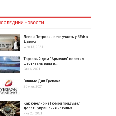
ПОСЛЕДНИИ НОВОСТИ
Левон Петросян взяв участь у ВЕФ в
Давосі
Фев 13, 2024
Торговый дом “Армения” посетил
фестиваль вина в…
Окт 6, 2021
Винные Дни Еревана
20 мая, 2021
Как ювелир из Гюмри придумал
делать украшения из гильз
Янв 25, 2021