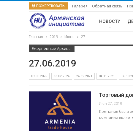
Галерея
Обратная связь
Пр
ПОЖЕРТВОВАТЬ
НОВОСТИ
Д
Главная
2019
Июнь
27
Ежедневные Архивы
27.06.2019
09.06.2025
13.02.2024
24.12.2021
04.11.2021
06.10.2
Торговый до
Июн 27, 2019
Компания была о
компании являет