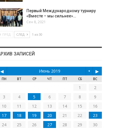
Первый Международному турниру
«Вместе – мы сильнее»…
Сен 8, 2021
ПРЕД.
СЛЕД.
1 из 30
АРХИВ ЗАПИСЕЙ
◀
Июнь 2019
▶
▼
ПН
ВТ
СР
ЧТ
ПТ
СБ
ВС
1
2
3
4
5
6
7
8
9
10
11
12
13
14
15
16
17
18
19
20
21
22
23
24
25
26
27
28
29
30