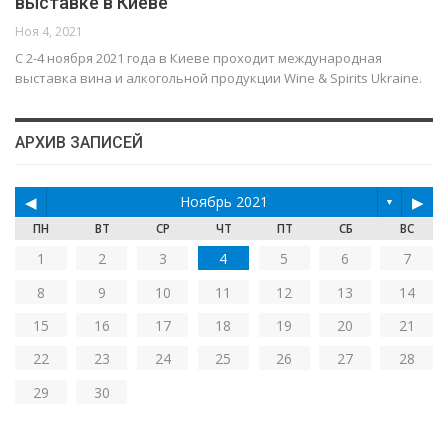
выставке в Киеве
Ноя 4, 2021
С 2-4 ноября 2021 года в Киеве проходит международная
выставка вина и алкогольной продукции Wine & Spirits Ukraine.
АРХИВ ЗАПИСЕЙ
◀
Ноябрь 2021
▶
▼
ПН
ВТ
СР
ЧТ
ПТ
СБ
ВС
1
2
3
4
5
6
7
8
9
10
11
12
13
14
15
16
17
18
19
20
21
22
23
24
25
26
27
28
29
30