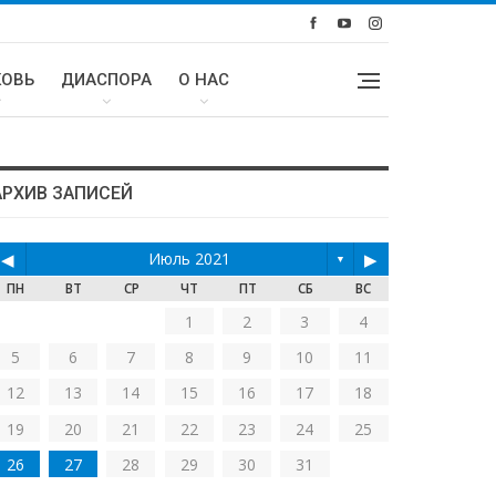
КОВЬ
ДИАСПОРА
О НАС
АРХИВ ЗАПИСЕЙ
◀
Июль 2021
▶
▼
ПН
ВТ
СР
ЧТ
ПТ
СБ
ВС
1
2
3
4
5
6
7
8
9
10
11
12
13
14
15
16
17
18
19
20
21
22
23
24
25
26
27
28
29
30
31