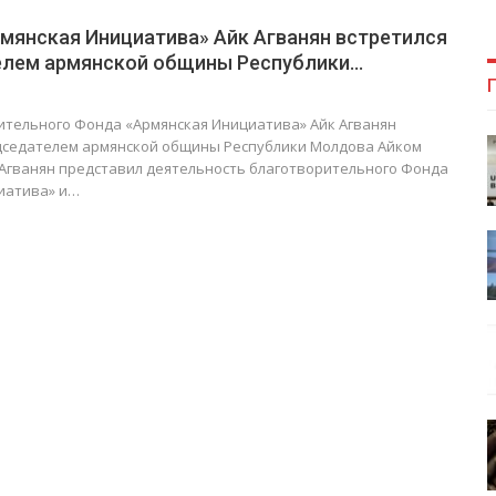
30
31
31
30
30
30
31
30
30
30
31
31
31
31
31
мянская Инициатива» Айк Агванян встретился
елем армянской общины Республики…
ительного Фонда «Армянская Инициатива» Айк Агванян
едседателем армянской общины Республики Молдова Айком
 Агванян представил деятельность благотворительного Фонда
иатива» и…