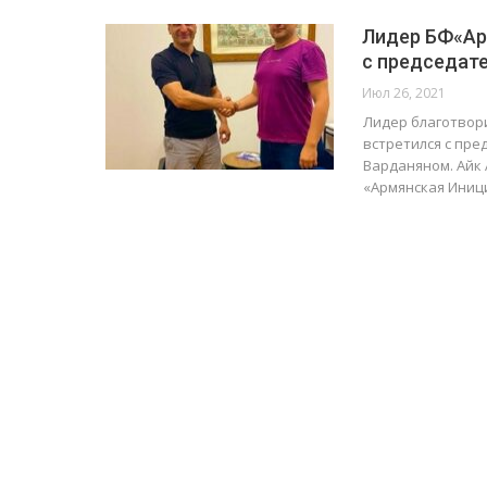
Лидер БФ«Ар
с председат
Июл 26, 2021
Лидер благотвор
встретился с пр
Варданяном. Айк
«Армянская Иниц