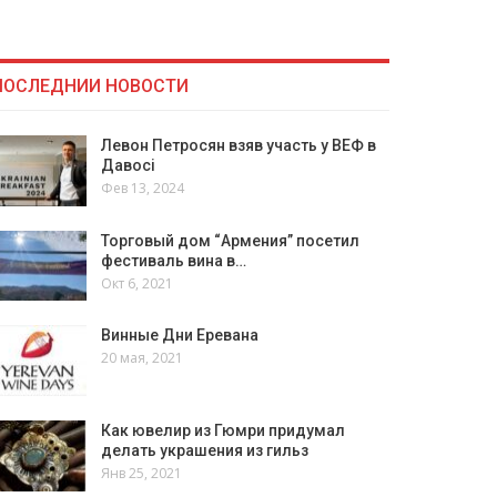
ПОСЛЕДНИИ НОВОСТИ
Левон Петросян взяв участь у ВЕФ в
Давосі
Фев 13, 2024
Торговый дом “Армения” посетил
фестиваль вина в…
Окт 6, 2021
Винные Дни Еревана
20 мая, 2021
Как ювелир из Гюмри придумал
делать украшения из гильз
Янв 25, 2021