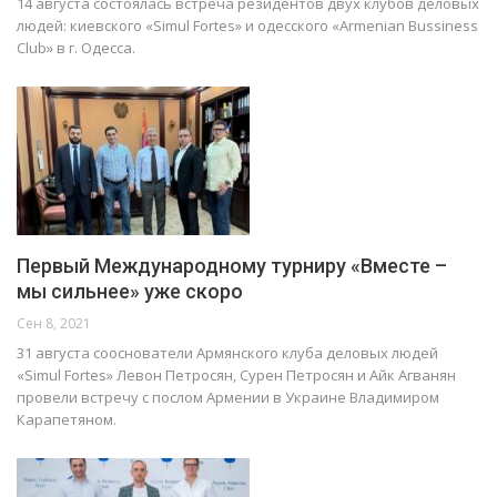
14 августа состоялась встреча резидентов двух клубов деловых
людей: киевского «Simul Fortes» и одесского «Armenian Bussiness
Club» в г. Одесса.
Первый Международному турниру «Вместе –
мы сильнее» уже скоро
Сен 8, 2021
31 августа сооснователи Армянского клуба деловых людей
«Simul Fortes» Левон Петросян, Сурен Петросян и Айк Агванян
провели встречу с послом Армении в Украине Владимиром
Карапетяном.