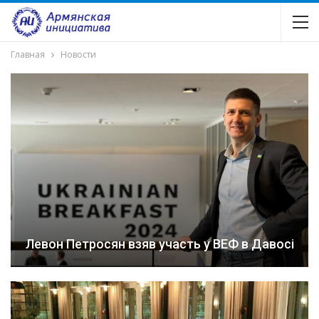
Главная
Новости
Левон Петросян взяв участь у ВЕФ в Давосі