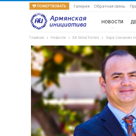
Галерея
Обратная связь
Пр
ПОЖЕРТВОВАТЬ
НОВОСТИ
Д
Главная
Новости
БК Simul Fortes
Заре Синанян по