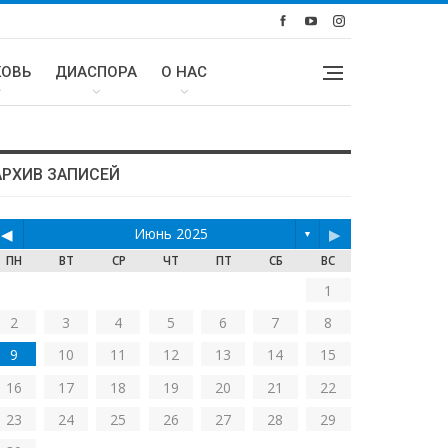
КОВЬ
ДИАСПОРА
О НАС
АРХИВ ЗАПИСЕЙ
◀
Июнь 2025
▶
▼
ПН
ВТ
СР
ЧТ
ПТ
СБ
ВС
1
2
3
4
5
6
7
8
9
10
11
12
13
14
15
16
17
18
19
20
21
22
23
24
25
26
27
28
29