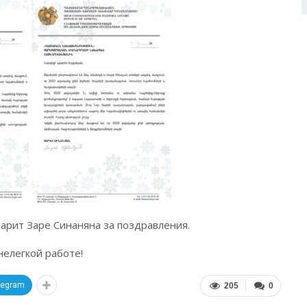
арит Заре Синаняна за поздравления.
нелегкой работе!
legram
205
0