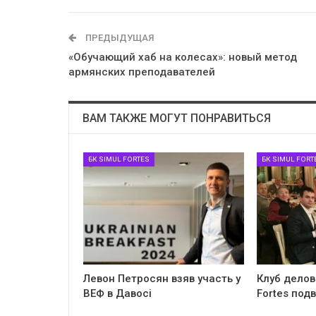
ПРЕДЫДУЩАЯ
«Обучающий хаб на колесах»: новый метод
армянских преподавателей
ВАМ ТАКЖЕ МОГУТ ПОНРАВИТЬСЯ
БК SIMUL FORTES
БК SIMUL FORT
Левон Петросян взяв участь у
Клуб делов
ВЕФ в Давосі
Fortes под