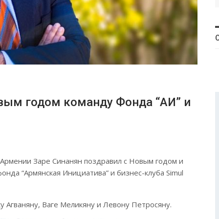
31
31
30
30
30
31
30
30
30
31
31
31
31
31
вым годом команду Фонда “АИ” и
Армении Заре Синанян поздравил с Новым годом и
онда “Армянская Инициатива” и бизнес-клуба Simul
 Агваняну, Ваге Меликяну и Левону Петросяну.