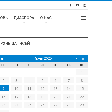
КОВЬ
ДИАСПОРА
О НАС
АРХИВ ЗАПИСЕЙ
◀
Июнь 2025
▶
▼
ПН
ВТ
СР
ЧТ
ПТ
СБ
ВС
1
2
3
4
5
6
7
8
9
10
11
12
13
14
15
16
17
18
19
20
21
22
23
24
25
26
27
28
29