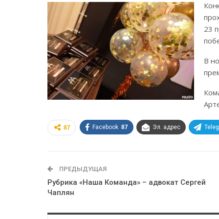
Кон
про
23 
поб
В н
пре
Ком
Арт
Facebook
87
Эл. адрес
Tele
87
ПРЕДЫДУЩАЯ
Рубрика «Наша Команда» – адвокат Сергей
Чаплян