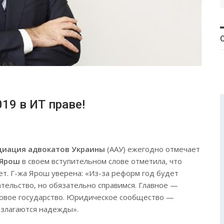
31
31
30
30
30
31
30
30
30
31
31
31
31
31
19 в ИТ праве!
циация адвокатов Украины
(ААУ) ежегодно отмечает
 Ярош
в своем вступительном слове отметила, что
ет. Г-жа Ярош уверена: «Из-за реформ год будет
ательство, но обязательно справимся. Главное —
вовое государство. Юридическое сообщество —
озлагаются надежды».