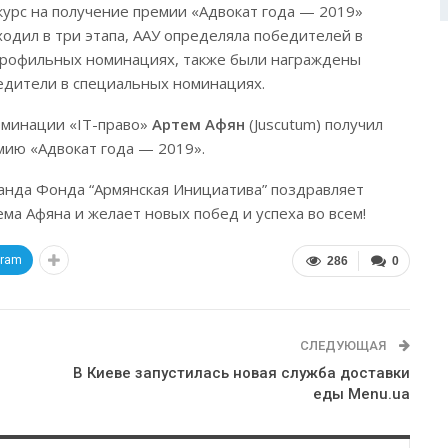
курс на получение премии «Адвокат года — 2019»
ходил в три этапа, ААУ определяла победителей в
профильных номинациях, также были награждены
едители в специальных номинациях.
оминации «IT-право»
Артем Афян
(Juscutum) получил
мию «Адвокат года — 2019».
анда Фонда “Армянская Инициатива” поздравляет
ема Афяна и желает новых побед и успеха во всем!
gram
286
0
СЛЕДУЮЩАЯ
В Киеве запустилась новая служба доставки
еды Menu.ua