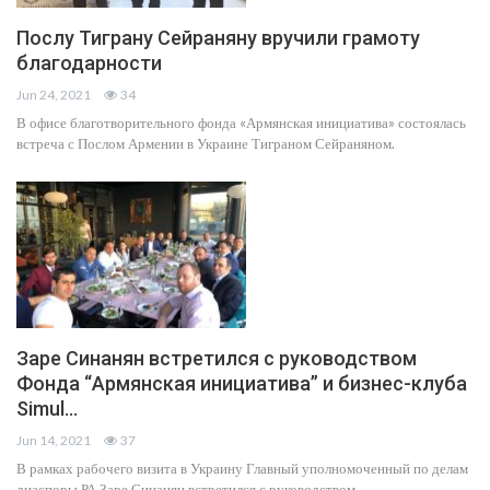
Послу Тиграну Сейраняну вручили грамоту
благодарности
Jun 24, 2021
34
В офисе благотворительного фонда «Армянская инициатива» состоялась
встреча с Послом Армении в Украине Тиграном Сейраняном.
Заре Синанян встретился с руководством
Фонда “Армянская инициатива” и бизнес-клуба
Simul…
Jun 14, 2021
37
В рамках рабочего визита в Украину Главный уполномоченный по делам
диаспоры РА Заре Синанян встретился с руководством