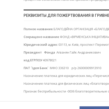
РЕКВИЗИТЫ ДЛЯ ПОЖЕРТВОВАНИЯ В ГРИВНЕ
Полное название
БЛАГОДІЙНА ОРГАНІЗАЦІЯ «БЛАГОДІ
Сокращено название
ФОНД «ВІРМЕНСЬКА ІНІЦІАТИВА
Юридический адрес
03113, м. Київ, проспект Перемоги
Президент Фонда
Агванян Гайк Андраникович
код ЕГРПОУ
40978021
ПАТ `Ідея Банк`
МФО 336310 р/р 26000009913910
Назначение платежа для юридических лиц «Перечисл
Назначение платежа для физических лиц «благотвори
Признак бесприбыльности -0036 благотворительные о