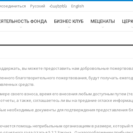
исоединиться
Русский
Հայերեն
English
ЕЯТЕЛЬНОСТЬ ФОНДА
БИЗНЕС КЛУБ
МЕЦЕНАТЫ
ЦЕР
 поддержать, вы можете предоставить нам добровольные пожертвова
ленного благотворительного пожертвования, будут получать ежего
вленных средств.
ере своего взноса, время его внесения любым доступным путем (те
отчеты, а также, соглашаетесь ли вы на предание огласке информа
юбые необходимые документы для подтверждения предоставления б
ключается помощь неприбыльным организациям в размере, который 
тчетного года (статья 5.2.2 Закона „ О налогообложении прибыли 