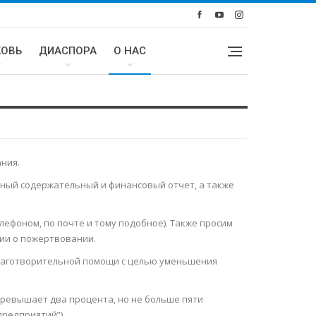
КОВЬ
ДИАСПОРА
О НАС
ния.
дный содержательный и финансовый отчет, а также
лефоном, по почте и тому подобное). Также просим
ции о пожертвовании.
лаготворительной помощи с целью уменьшения
превышает два процента, но не больше пяти
предприятий”).