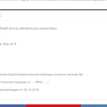
:
ЙНИЙ ФОНД «ВІРМЕНСЬКА ІНІЦІАТИВА»
»
, буд. 62-б
ение благотворительной помощи согласно письму №»
тельная помощи от …. ФИО …. »
рганизации от 02.12.2016